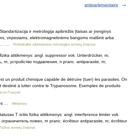
antiparlementaire
tandartizacija ir metrologija apibrėžtis Įtaisas ar įrenginys
ms, virpesiams, elektromagnetinėms bangoms malšinti arba
vok.… …
Penkiakalbis aiškinamasis metrologijos terminų žodynas
fizika atitikmenys: angl. suppressor vok. Unterdrücker, m;
ь, m; устройство подавления, n pranc. antiparasite, m;
st un produit chimique capable de détruire (tuer) les parasites. On
t destiné à lutter contre le Trypanosome. Exemples de produits
ia en Français
ites …
Wiktionary
tusas T sritis fizika atitikmenys: angl. interference limiter vok.
 ограничитель помех, m pranc. écrêteur antiparasite, m; écrêteur
Fizikos terminų žodynas