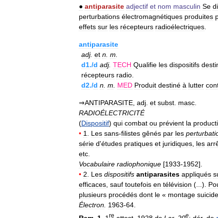
●
antiparasite
adjectif
et
nom
masculin
Se
di
perturbations
électromagnétiques
produites
effets
sur
les
récepteurs
radioélectriques
.
antiparasite
adj
.
et
n
.
m
.
d1
./
d
adj
.
TECH
Qualifie
les
dispositifs
desti
récepteurs
radio
.
d2
./
d
n
.
m
.
MED
Produit
destiné
à
lutter
con
⇒
ANTIPARASITE
,
adj
.
et
subst
.
masc
.
RADIOÉLECTRICITÉ
(
Dispositif
)
qui
combat
ou
prévient
la
product
•
1
.
Les
sans
-
filistes
gênés
par
les
perturbati
série
d
'
études
pratiques
et
juridiques
,
les
arr
etc
.
Vocabulaire
radiophonique
[
1933
-
1952
].
•
2
.
Les
dispositifs
antiparasites
appliqués
s
efficaces
,
sauf
toutefois
en
télévision
(...).
Po
plusieurs
procédés
dont
le
«
montage
suicid
Électron
.
1963
-
64
.
re
e
Rem
.
1
.
1
attest
.
1928
ds
Lar
.
20
;
dér
.
de