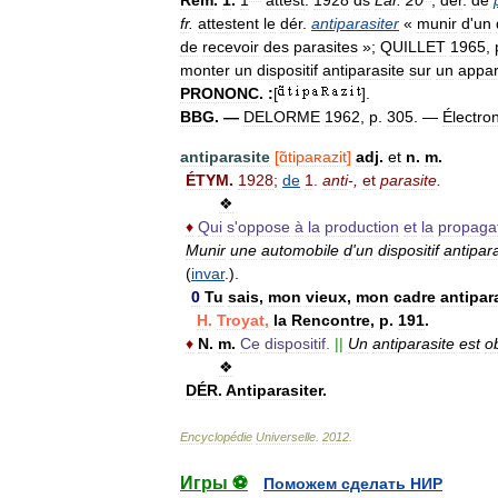
fr
.
attestent
le
dér
.
antiparasiter
«
munir
d
'
un
de
recevoir
des
parasites
»;
QUILLET
1965
,
monter
un
dispositif
antiparasite
sur
un
appar
PRONONC
.
:
[
].
BBG
. —
DELORME
1962
,
p
.
305
. —
Électro
antiparasite
[
ɑ̃tipaʀazit
]
adj
.
et
n
.
m
.
ÉTYM
.
1928
;
de
1
.
anti
-,
et
parasite
.
❖
♦
Qui
s
'
oppose
à
la
production
et
la
propaga
Munir
une
automobile
d
'
un
dispositif
antipar
(
invar
.).
0
Tu
sais
,
mon
vieux
,
mon
cadre
antipar
H
.
Troyat
,
la
Rencontre
,
p
.
191
.
♦
N
.
m
.
Ce
dispositif
.
||
Un
antiparasite
est
ob
❖
DÉR
.
Antiparasiter
.
Encyclopédie
Universelle
.
2012
.
Игры ⚽
Поможем сделать НИР