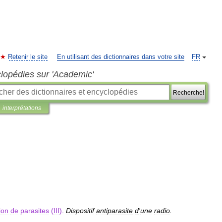
Retenir le site
En utilisant des dictionnaires dans votre site
FR
clopédies sur 'Academic'
Recherche!
interprétations
ion
de
parasites
(
III
).
Dispositif
antiparasite
d
'
une
radio
.