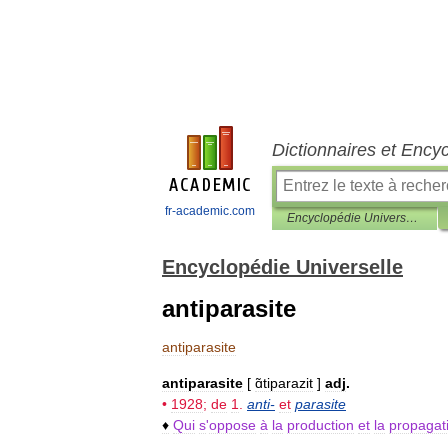
Dictionnaires et Ency
fr-academic.com
Encyclopédie Universelle
Encyclopédie Universelle
antiparasite
antiparasite
antiparasite
[
ɑ̃tiparazit
]
adj
.
•
1928
;
de
1
.
anti
-
et
parasite
♦
Qui
s
'
oppose
à
la
production
et
la
propagat