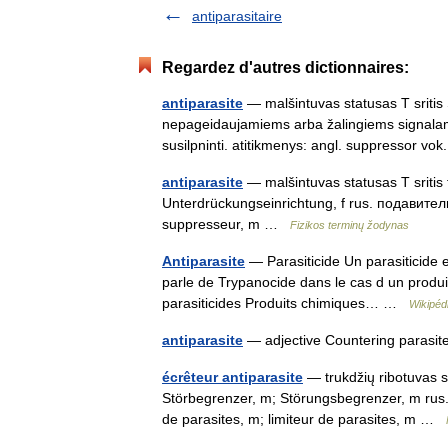
antiparasitaire
Regardez d'autres dictionnaires:
antiparasite
— malšintuvas statusas T sritis S
nepageidaujamiems arba žalingiems signala
susilpninti. atitikmenys: angl. suppressor 
antiparasite
— malšintuvas statusas T sritis 
Unterdrückungseinrichtung, f rus. подавител
suppresseur, m …
Fizikos terminų žodynas
Antiparasite
— Parasiticide Un parasiticide e
parle de Trypanocide dans le cas d un produi
parasiticides Produits chimiques… …
Wikipéd
antiparasite
— adjective Countering paras
écrêteur antiparasite
— trukdžių ribotuvas sta
Störbegrenzer, m; Störungsbegrenzer, m rus.
de parasites, m; limiteur de parasites, m …