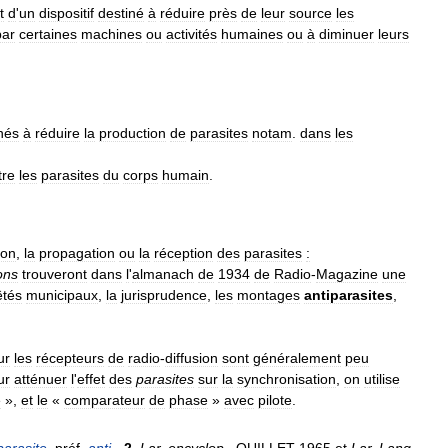
t
d
'
un
dispositif
destiné
à
réduire
près
de
leur
source
les
par
certaines
machines
ou
activités
humaines
ou
à
diminuer
leurs
nés
à
réduire
la
production
de
parasites
notam
.
dans
les
tre
les
parasites
du
corps
humain
.
ion
,
la
propagation
ou
la
réception
des
parasites
:
ons
trouveront
dans
l
'
almanach
de
1934
de
Radio
-
Magazine
une
êtés
municipaux
,
la
jurisprudence
,
les
montages
antiparasites
,
ur
les
récepteurs
de
radio
-
diffusion
sont
généralement
peu
ur
atténuer
l
'
effet
des
parasites
sur
la
synchronisation
,
on
utilise
e
»,
et
le
«
comparateur
de
phase
»
avec
pilote
.
parasite
,
préf
.
anti
-
.
2
.
Lar
.
encyclop
.,
QUILLET
1965
et
Lar
.
Lang
.