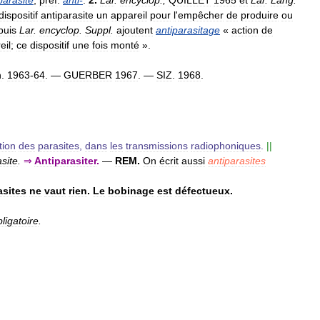
dispositif
antiparasite
un
appareil
pour
l
'
empêcher
de
produire
ou
puis
Lar
.
encyclop
.
Suppl
.
ajoutent
antiparasitage
«
action
de
eil
;
ce
dispositif
une
fois
monté
».
n
.
1963
-
64
. —
GUERBER
1967
. —
SIZ
.
1968
.
tion
des
parasites
,
dans
les
transmissions
radiophoniques
.
||
asite
.
⇒
Antiparasiter
.
—
REM
.
On
écrit
aussi
antiparasites
asites
ne
vaut
rien
.
Le
bobinage
est
défectueux
.
ligatoire
.