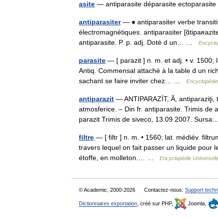
asite
— antiparasite déparasite ectoparasit
antiparasiter
— ● antiparasiter verbe transiti
électromagnétiques. antiparasiter [ɑ̃tipaʀazit
antiparasite. P. p. adj. Doté d un… …
Encyclo
parasite
— [ parazit ] n. m. et adj. • v. 1500; 
Antiq. Commensal attaché à la table d un riche
sachant se faire inviter chez… …
Encyclopédie
antiparazit
— ANTIPARAZÍT, Ă, antiparaziţi, 
atmosferice. – Din fr. antiparasite. Trimis d
parazit Trimis de siveco, 13.09.2007. Sur
filtre
— [ filtr ] n. m. • 1560; lat. médiév. filt
travers lequel on fait passer un liquide pour l
étoffe, en molleton.… …
Encyclopédie Universell
© Academic, 2000-2026
Contactez-nous:
Support techn
Dictionnaires exportation
, créé sur PHP,
Joomla,